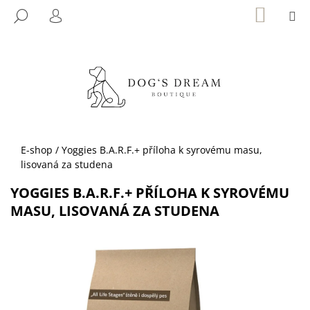
K
Přejít
NÁKUP
M
HLEDAT
KOŠÍK
na
O
PŘIHLÁŠENÍ
ZPĚT
ZPĚT
obsah
Š
Í
C
K
O
P
O
T
Domů
E-shop
/
Yoggies B.A.R.F.+ příloha k syrovému masu,
Ř
lisovaná za studena
E
YOGGIES B.A.R.F.+ PŘÍLOHA K SYROVÉMU
B
MASU, LISOVANÁ ZA STUDENA
U
J
E
T
E
N