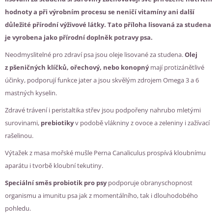
hodnoty a při výrobním procesu se neničí vitamíny ani další
důležité přírodní výživové látky. Tato příloha lisovaná za studena
je vyrobena jako přírodní doplněk potravy psa.
Neodmyslitelné pro zdraví psa jsou oleje lisované za studena.
Olej
z pšeničných klíčků, ořechový, nebo konopný
mají protizánětlivé
účinky, podporují funkce jater a jsou skvělým zdrojem Omega 3 a 6
mastných kyselin.
Zdravé trávení i peristaltika střev jsou podpořeny nahrubo mletými
surovinami,
prebiotiky
v podobě vlákniny z ovoce a zeleniny i zažívací
rašelinou.
Výtažek z masa mořské mušle Perna Canaliculus prospívá kloubnímu
aparátu i tvorbě kloubní tekutiny.
Speciální směs probiotik pro psy
podporuje obranyschopnost
organismu a imunitu psa jak z momentálního, tak i dlouhodobého
pohledu.