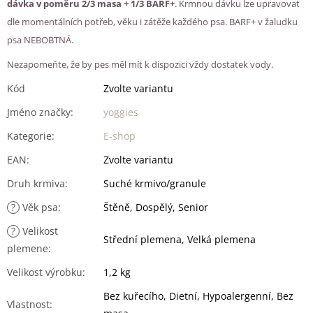
dávka v poměru 2/3 masa + 1/3 BARF+
. Krmnou dávku lze upravovat
dle momentálních potřeb, věku i zátěže každého psa. BARF+ v žaludku
psa NEBOBTNÁ.
Nezapomeňte, že by pes měl mít k dispozici vždy dostatek vody.
Kód
Zvolte variantu
Jméno značky
:
yoggies
Kategorie
:
E-shop
EAN
:
Zvolte variantu
Druh krmiva
:
Suché krmivo/granule
?
Věk psa
:
Štěně, Dospělý, Senior
?
Velikost
Střední plemena, Velká plemena
plemene
:
Velikost výrobku
:
1,2 kg
Bez kuřecího, Dietní, Hypoalergenní, Bez
Vlastnost
: