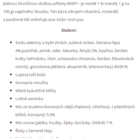
Jedinou živočišnou složkou přílohy BARF+ je necelé 1 % (necelý 1 g na
100 g) vaječného žloutku. Ten bývá zdrojem vitamínů, minerálů
a pozitivně též ovlivňuje stav kůže i srsti psa.
Složení:
Směs zeleniny a bylin (hrách, sušená mrkev, červená řepa
4%,pastiňák, pórek, celer, čekanka, fenykl 2%, kopřiva, ženšen,
květy heřmánku, hloh, schisandra chinensis, ženšen, Eleuterokok
ostnitý, ginostema pětilistá, aksamitník, březové listy) 49,00 %
Lupina (vlčí bob)
Konopná moučka
Mleté kukuřičné klíčky
Lněné semínko
Mix za studena lisovaných olejů (řepkový, ořechový, z pšeničných
klíčků, konopný) 5,5%
Mix ovoce (jablka, hrušky, šípky, borůvky, třešně) 7 %
Řízky z červené řepy