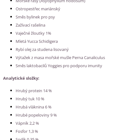
Mořské řasy (Asyophyllum nodosum)
Ostropestřec mariánský
Směs bylinek pro psy
Zažívací rašelina
Vaječné žloutky 1%
Mletá Yucca Schidigera
Rybí olej za studena lisovaný
Výtažek z masa mořské mušle Perna Canaliculus
Směs laktobacilů Yoggies pro podporu imunity
Analytické složky:
Hrubý protein 14 %
Hrubý tuk 10 %
Hrubá vláknina 6 %
Hrubé popeloviny 9 %
Vápník 2,2 %
Fosfor 1,3 %
Sodík 0,35 %