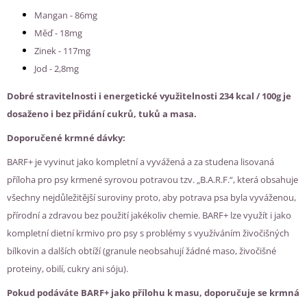
Mangan - 86mg
Měď - 18mg
Zinek - 117mg
Jod - 2,8mg
Dobré stravitelnosti i energetické využitelnosti 234 kcal / 100g je
dosaženo i bez přidání cukrů, tuků a masa.
Doporučené krmné dávky:
BARF+ je vyvinut jako kompletní a vyvážená a za studena lisovaná
příloha pro psy krmené syrovou potravou tzv. „B.A.R.F.“, která obsahuje
všechny nejdůležitější suroviny proto, aby potrava psa byla vyváženou,
přírodní a zdravou bez použití jakékoliv chemie. BARF+ lze využít i jako
kompletní dietní krmivo pro psy s problémy s využíváním živočišných
bílkovin a dalších obtíží (granule neobsahují žádné maso, živočišné
proteiny, obilí, cukry ani sóju).
Pokud podáváte BARF+ jako přílohu k masu, doporučuje se krmná