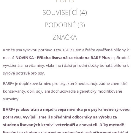
SOUVISEJÍCÍ (4)
PODOBNÉ (3)
ZNAČKA
Krmíte psa syrovou potravou tzv. B.A.R.F.em a řešíte vyvážené přílohy k
masu?
NOVINKA - Příloha lisovaná za studena BARF Plus
je přírodní,
vyvážená a na vitamíny, vlákninu i další přírodní složky bohatá příloha k
syrové potravě pro psy.
BARF+ je doplňkové krmivo pro psy, které neobsahuje žádné chemické
konzervanty, obilí, sóju ani dochucovadla a geneticky modifikované
suroviny.
BARF+ je absolutní a nejzdravější novinka pro psy krmené syrovou
potravou. Vyvíjeli jsme ji s předními odborníky na výrobu za
studena lisovaných krmiv i veterináři a chovateli. Díky metodě
lisování za studena si suroviny zachovávají své přirozené nutriční