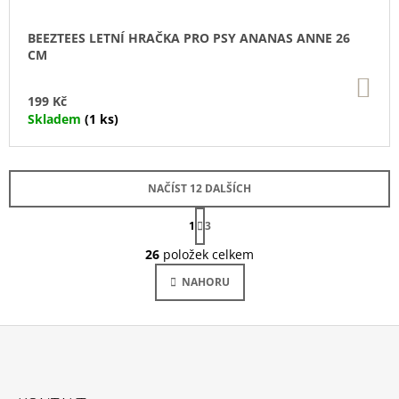
BEEZTEES LETNÍ HRAČKA PRO PSY ANANAS ANNE 26
CM
DO
KO
199 Kč
Skladem
(1 ks)
NAČÍST 12 DALŠÍCH
S
1
T
3
O
R
Á
26
položek celkem
V
N
L
K
NAHORU
Á
O
V
D
Á
A
N
C
Í
Í
Z
P
Á
R