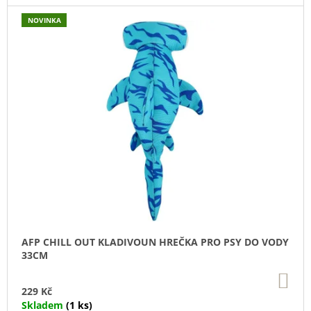
U
J
NOVINKA
E
M
E
TRIXIE
SUŠENÝ
VEPŘOVÝ
RYPÁČEK
BÍLÝ
1
KS
35
Kč
AFP CHILL OUT KLADIVOUN HREČKA PRO PSY DO VODY
33CM
DO
KO
229 Kč
Skladem
(1 ks)