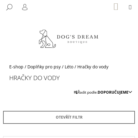
K
Přejít
NÁKUP
M
HLEDAT
KOŠÍK
na
O
PŘIHLÁŠENÍ
ZPĚT
ZPĚT
obsah
Š
Í
C
K
O
P
O
T
Domů
E-shop
/
Doplňky pro psy
/
Léto
/
Hračky do vody
Ř
HRAČKY DO VODY
E
Ř
B
Řadit podle:
DOPORUČUJEME
A
U
Z
J
E
E
OTEVŘÍT FILTR
N
T
Í
E
P
N