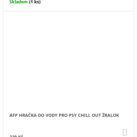
Skladem
(1 ks)
AFP HRAČKA DO VODY PRO PSY CHILL OUT ŽRALOK
DO
KO
229 Kč