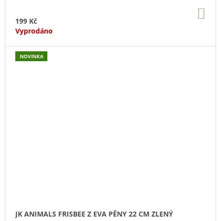
DO
KO
199 Kč
Vyprodáno
NOVINKA
JK ANIMALS FRISBEE Z EVA PĚNY 22 CM ZLENÝ