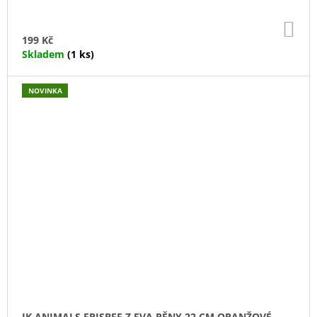
DO
KO
199 Kč
Skladem
(1 ks)
NOVINKA
JK ANIMALS FRISBEE Z EVA PĚNY 22 CM ORANŽOVÉ