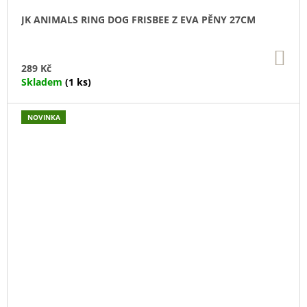
JK ANIMALS RING DOG FRISBEE Z EVA PĚNY 27CM
DO
KO
289 Kč
Skladem
(1 ks)
NOVINKA