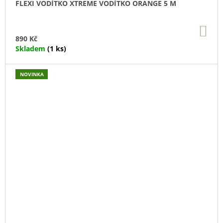
FLEXI VODÍTKO XTREME VODÍTKO ORANGE 5 M
DO
KO
890 Kč
Skladem
(1 ks)
NOVINKA