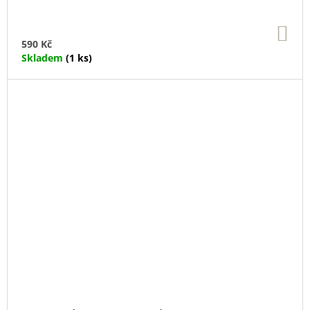
DO
KO
590 Kč
Skladem
(1 ks)