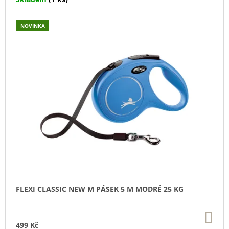
U
J
E
NOVINKA
M
E
TRIXIE
SUŠENÝ
VEPŘOVÝ
RYPÁČEK
BÍLÝ
1
KS
35
Kč
FLEXI CLASSIC NEW M PÁSEK 5 M MODRÉ 25 KG
DO
KO
499 Kč