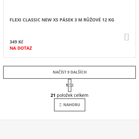
FLEXI CLASSIC NEW XS PÁSEK 3 M RŮŽOVÉ 12 KG
DO
KO
349 Kč
NA DOTAZ
NAČÍST 9 DALŠÍCH
S
1
T
2
O
R
Á
21
položek celkem
V
N
L
K
NAHORU
Á
O
V
D
Á
A
N
C
Í
Í
Z
P