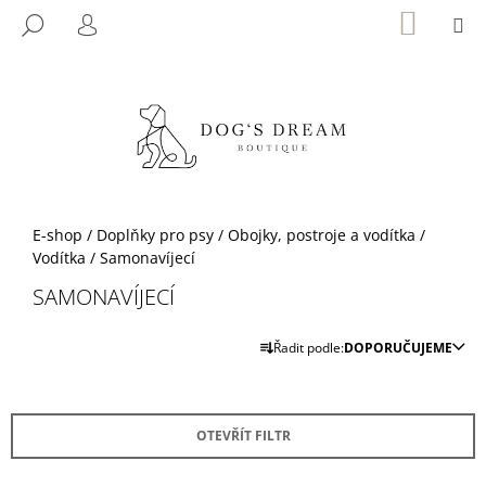
K
Přejít
NÁKUP
M
HLEDAT
KOŠÍK
na
O
PŘIHLÁŠENÍ
ZPĚT
ZPĚT
obsah
Š
Í
C
K
O
P
O
T
Domů
E-shop
/
Doplňky pro psy
/
Obojky, postroje a vodítka
/
Ř
Vodítka
/
Samonavíjecí
E
SAMONAVÍJECÍ
B
Ř
U
Řadit podle:
DOPORUČUJEME
A
J
Z
E
E
T
OTEVŘÍT FILTR
N
E
Í
N